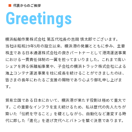
代表からのご挨拶
Greetings
横浜船舶作業株式会社 第五代社長の吉岡 慎太郎でございます。
当社は昭和29年5月の設立以来、横浜港の発展とともに歩み、主要
株主である日本通運株式会社の良きパートナーとして港湾運送事業
における一貫責任体制の一翼を担ってまいりました。これまで高い
シェアを誇る係離船事業や、子会社の横浜トラック株式会社による
海上コンテナ運送事業を柱に成長を続けることができましたのは、
皆さまの長年にわたるご支援の賜物であり心より御礼申し上げま
す。
貿易立国である日本において、横浜港が果たす役割は極めて重大で
す。この重要なインフラを支え続けるため、私は歴代の先人たちが
築いた「伝統を守ること」を礎としながら、自動化など激変する時
代に即した「進化」を遂げ次代へとバトンを繋ぐ決意であります。