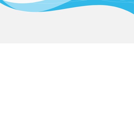
横浜銀行関内支店
三菱東京UFJ銀行横浜支店
アクセス
Access
231-0813 横浜市中区かもめ町15番地
アクセス：JR根岸駅より中小企業団地前バス停にて下車 徒歩2分