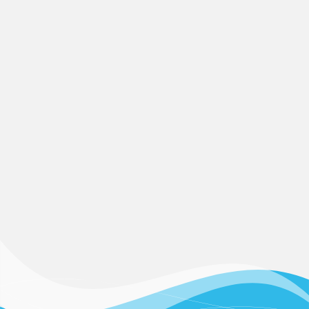
231-0811 横浜市中区本牧埠頭１番地 本牧オペレ
ーションセンター１号館
子会社
横浜トラック株式会社
TEL：045-621-4464 / FAX：045-621-9511
231-0813 横浜市中区かもめ町15番地
主要取引先
日本通運株式会社
協和係船株式会社
主要取引銀行
みずほ銀行横浜支店
横浜信用金庫本牧支店
三井住友銀行横浜支店